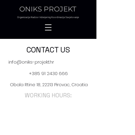
ONIKS PROJEKT
O
rganizacija
N
adzor
I
nženjering
K
oordinacija
S
avjetovanje
CONTACT US
info@oniks-projekt.hr
+385 91 2430 666
Obala Rtine 18, 22213 Pirovac, Croatia
WORKING HOURS:
Mon - Fri: 08:00 - 16:00
Sat - Sun: Closed