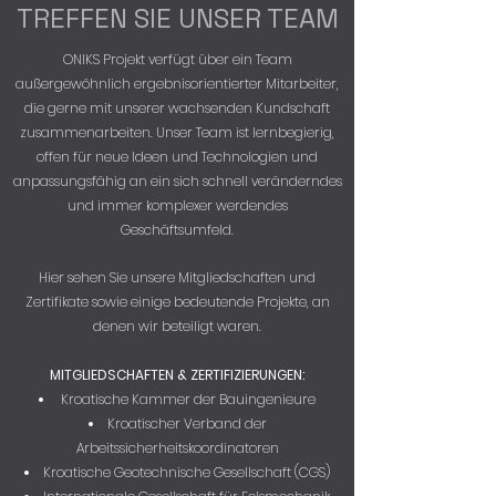
TREFFEN SIE UNSER TEAM
ONIKS Projekt verfügt über ein Team
außergewöhnlich ergebnisorientierter Mitarbeiter,
die gerne mit unserer wachsenden Kundschaft
zusammenarbeiten. Unser Team ist lernbegierig,
offen für neue Ideen und Technologien und
anpassungsfähig an ein sich schnell veränderndes
und immer komplexer werdendes
Geschäftsumfeld.
Hier sehen Sie unsere Mitgliedschaften und
Zertifikate sowie einige bedeutende Projekte, an
denen wir beteiligt waren.
MITGLIEDSCHAFTEN & ZERTIFIZIERUNGEN:
Kroatische Kammer der Bauingenieure
Kroatischer Verband der
Arbeitssicherheitskoordinatoren
Kroatische Geotechnische Gesellschaft (CGS)