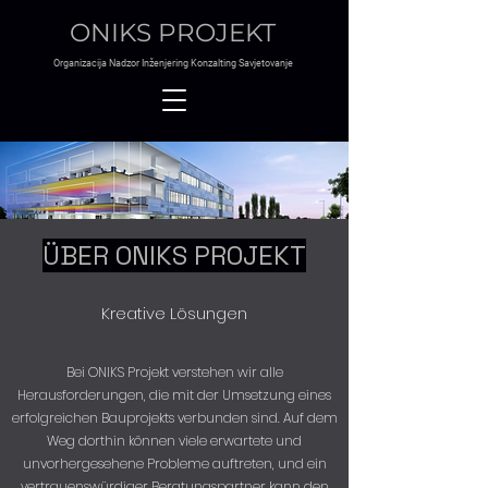
ONIKS PROJEKT
O
rganizacija
N
adzor
I
nženjering
K
onzalting
S
avjetovanje
ÜBER ONIKS PROJEKT
Kreative Lösungen
Bei ONIKS Projekt verstehen wir alle
Herausforderungen, die mit der Umsetzung eines
erfolgreichen Bauprojekts verbunden sind. Auf dem
Weg dorthin können viele erwartete und
unvorhergesehene Probleme auftreten, und ein
vertrauenswürdiger Beratungspartner kann den