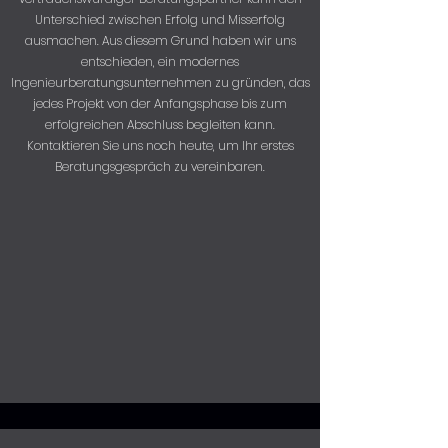
Unterschied zwischen Erfolg und Misserfolg
ausmachen. Aus diesem Grund haben wir uns
entschieden, ein modernes
Ingenieurberatungsunternehmen zu gründen, das
jedes Projekt von der Anfangsphase bis zum
erfolgreichen Abschluss begleiten kann.
Kontaktieren Sie uns noch heute, um Ihr erstes
Beratungsgespräch zu vereinbaren.